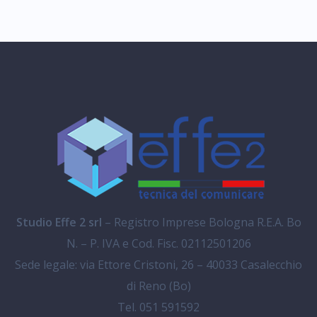
Studio Effe 2 srl
– Registro Imprese Bologna R.E.A. Bo
N. – P. IVA e Cod. Fisc. 02112501206
Sede legale: via Ettore Cristoni, 26 – 40033 Casalecchio
di Reno (Bo)
Tel. 051 591592