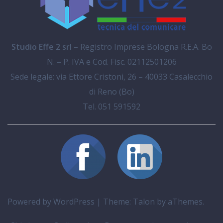
Studio Effe 2 srl
– Registro Imprese Bologna R.E.A. Bo
N. – P. IVA e Cod. Fisc. 02112501206
Sede legale: via Ettore Cristoni, 26 – 40033 Casalecchio
di Reno (Bo)
Tel. 051 591592
Powered by WordPress
|
Theme:
Talon
by aThemes.