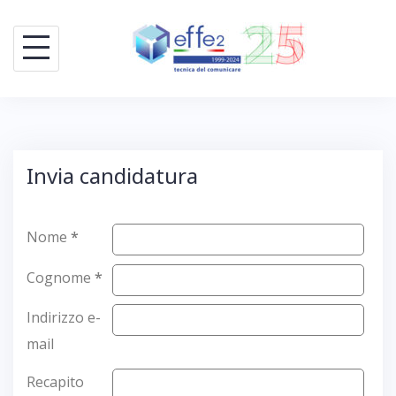
Skip
to
content
Invia candidatura
Nome
*
Cognome
*
Indirizzo e-
mail
Recapito